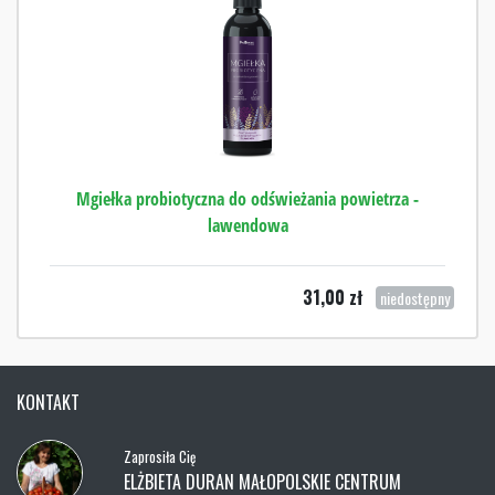
Mgiełka probiotyczna do odświeżania powietrza -
lawendowa
31,00
zł
niedostępny
KONTAKT
Zaprosiła Cię
ELŻBIETA DURAN MAŁOPOLSKIE CENTRUM