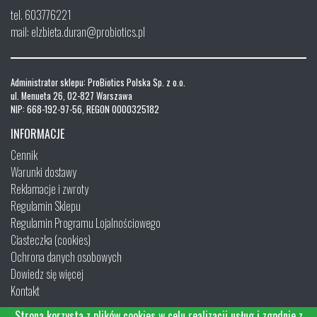
tel. 603776221
mail: elzbieta.duran@probiotics.pl
Administrator sklepu: ProBiotics Polska Sp. z o.o.
ul. Menueta 26, 02-827 Warszawa
NIP: 668-192-97-56, REGON 0000325182
INFORMACJE
Cennik
Warunki dostawy
Reklamacje i zwroty
Regulamin Sklepu
Regulamin Programu Lojalnościowego
Ciasteczka (cookies)
Ochrona danych osobowych
Dowiedz się więcej
Kontakt
Strona korzysta z plików cookies w celu realizacji usług i zgodnie z