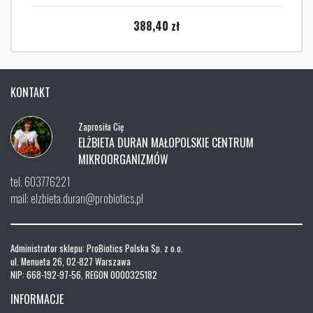
388,40
zł
KONTAKT
Zaprosiła Cię
ELŻBIETA DURAN MAŁOPOLSKIE CENTRUM
MIKROORGANIZMÓW
tel. 603776221
mail: elzbieta.duran@probiotics.pl
Administrator sklepu: ProBiotics Polska Sp. z o.o.
ul. Menueta 26, 02-827 Warszawa
NIP: 668-192-97-56, REGON 0000325182
INFORMACJE