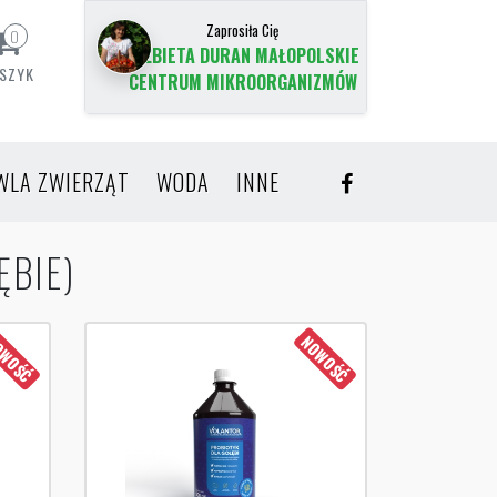
Zaprosiła Cię
0
ELŻBIETA DURAN MAŁOPOLSKIE
SZYK
CENTRUM MIKROORGANIZMÓW
WLA ZWIERZĄT
WODA
INNE
ĘBIE)
WOŚĆ
NOWOŚĆ