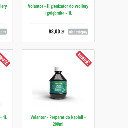
iery
Volantor - Higienizator do woliery
i gołębnika - 1L
98,00
zł
ępny
niedostępny
WOŚĆ
NOWOŚĆ
- 1L
Volantor - Preparat do kąpieli -
200ml