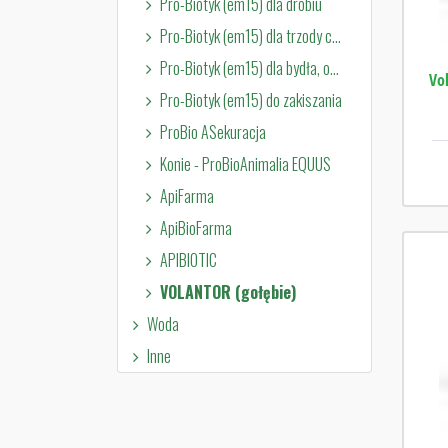
Pro-Biotyk (em15) dla drobiu
Pro-Biotyk (em15) dla trzody chlewnej
Pro-Biotyk (em15) dla bydła, owiec i kóz
Vol
Pro-Biotyk (em15) do zakiszania
ProBio ASekuracja
Konie - ProBioAnimalia EQUUS
ApiFarma
ApiBioFarma
APIBIOTIC
VOLANTOR (gołębie)
Woda
Inne