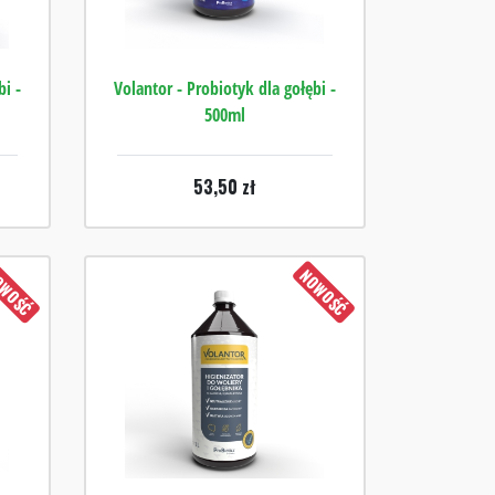
bi -
Volantor - Probiotyk dla gołębi -
500ml
53,50
zł
WOŚĆ
NOWOŚĆ