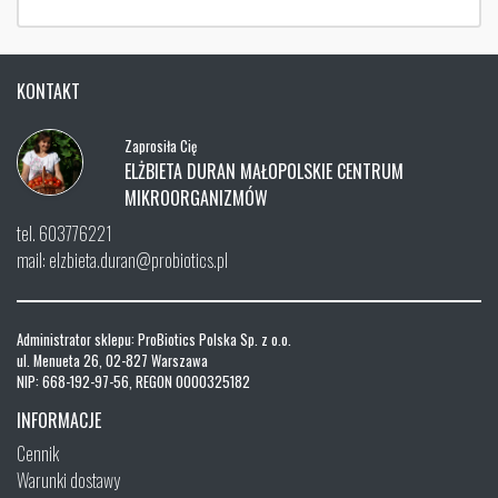
KONTAKT
Zaprosiła Cię
ELŻBIETA DURAN MAŁOPOLSKIE CENTRUM
MIKROORGANIZMÓW
tel. 603776221
mail: elzbieta.duran@probiotics.pl
Administrator sklepu: ProBiotics Polska Sp. z o.o.
ul. Menueta 26, 02-827 Warszawa
NIP: 668-192-97-56, REGON 0000325182
INFORMACJE
Cennik
Warunki dostawy