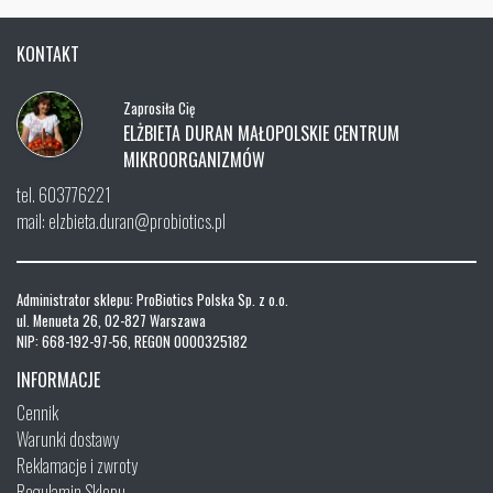
KONTAKT
Zaprosiła Cię
ELŻBIETA DURAN MAŁOPOLSKIE CENTRUM
MIKROORGANIZMÓW
tel. 603776221
mail: elzbieta.duran@probiotics.pl
Administrator sklepu: ProBiotics Polska Sp. z o.o.
ul. Menueta 26, 02-827 Warszawa
NIP: 668-192-97-56, REGON 0000325182
INFORMACJE
Cennik
Warunki dostawy
Reklamacje i zwroty
Regulamin Sklepu