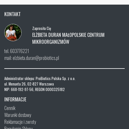
KONTAKT
Zaprosiła Cię
ELŻBIETA DURAN MAŁOPOLSKIE CENTRUM
MIKROORGANIZMÓW
tel. 603776221
mail: elzbieta.duran@probiotics.pl
Administrator sklepu: ProBiotics Polska Sp. z o.o.
ul. Menueta 26, 02-827 Warszawa
NIP: 668-192-97-56, REGON 0000325182
INFORMACJE
Cennik
Warunki dostawy
Reklamacje i zwroty
Regulamin Sklepu