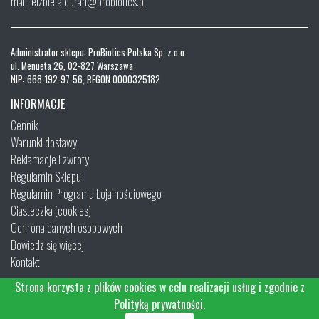
mail: elzbieta.duran@probiotics.pl
Administrator sklepu: ProBiotics Polska Sp. z o.o.
ul. Menueta 26, 02-827 Warszawa
NIP: 668-192-97-56, REGON 0000325182
INFORMACJE
Cennik
Warunki dostawy
Reklamacje i zwroty
Regulamin Sklepu
Regulamin Programu Lojalnościowego
Ciasteczka (cookies)
Ochrona danych osobowych
Dowiedz się więcej
Kontakt
Strona korzysta z plików cookies w celu realizacji usług i zgodnie z
Polityką prywatności
.