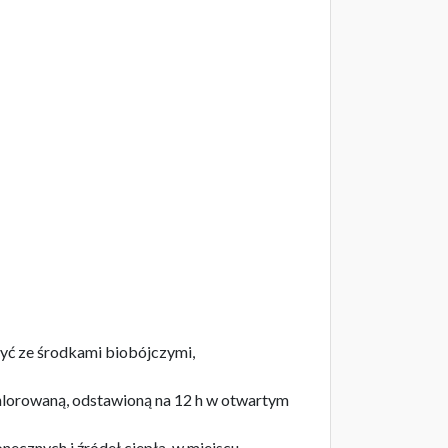
zyć ze środkami biobójczymi,
chlorowaną, odstawioną na 12 h w otwartym
ecznych i źródeł ciepła, w miejscu