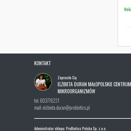
Vol
KONTAKT
Zaprosiła Cię
ELŻBIETA DURAN MAŁOPOLSKIE CENTRUM
MIKROORGANIZMÓW
tel. 603776221
mail: elzbieta.duran@probiotics.pl
Administrator sklepu: ProBiotics Polska Sp. z o.o.