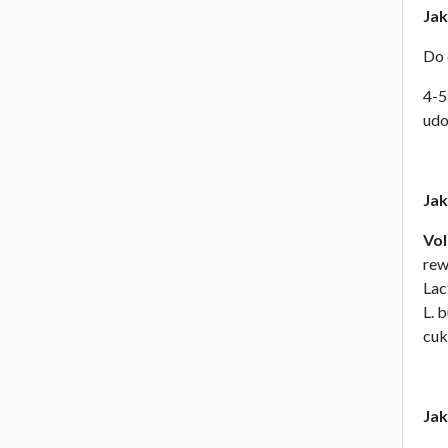
Jak
Do 
4-5
udo
Jak
Vol
rew
Lac
L. 
cuk
Jak