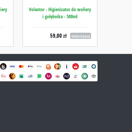
iery
Volantor - Higienizator do woliery
i gołębnika - 500ml
59,00
zł
niedostępny