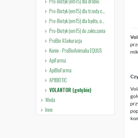
Pro-Biotyk (em15) dla drobiu
Pro-Biotyk (em15) dla trzody chlewnej
Pro-Biotyk (em15) dla bydła, owiec i kóz
Pro-Biotyk (em15) do zakiszania
Vol
ProBio ASekuracja
prz
Konie - ProBioAnimalia EQUUS
mik
ApiFarma
ApiBioFarma
Czy
APIBIOTIC
Vol
VOLANTOR (gołębie)
goł
Woda
prz
Inne
pop
kom