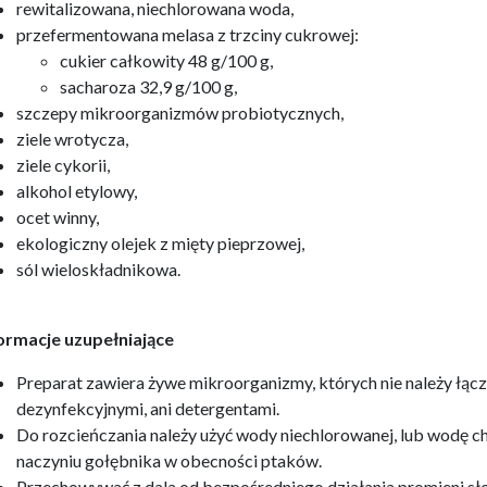
rewitalizowana, niechlorowana woda,
przefermentowana melasa z trzciny cukrowej:
cukier całkowity 48 g/100 g,
sacharoza 32,9 g/100 g,
szczepy mikroorganizmów probiotycznych,
ziele wrotycza,
ziele cykorii,
alkohol etylowy,
ocet winny,
ekologiczny olejek z mięty pieprzowej,
sól wieloskładnikowa.
ormacje uzupełniające
Preparat zawiera żywe mikroorganizmy, których nie należy łąc
dezynfekcyjnymi, ani detergentami.
Do rozcieńczania należy użyć wody niechlorowanej, lub wodę 
naczyniu gołębnika w obecności ptaków.
Przechowywać z dala od bezpośredniego działania promieni słon