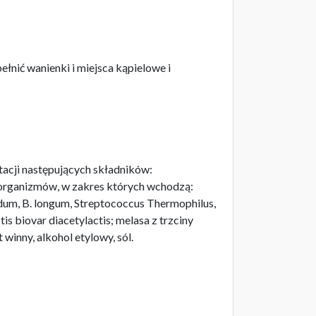
nić wanienki i miejsca kąpielowe i
tacji następujących składników:
organizmów, w zakres których wchodzą:
fidum, B. longum, Streptococcus Thermophilus,
tis biovar diacetylactis; melasa z trzciny
t winny, alkohol etylowy, sól.