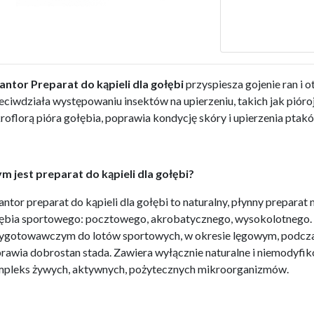
antor Preparat do kąpieli dla gołębi
przyspiesza gojenie ran i 
eciwdziała występowaniu insektów na upierzeniu, takich jak pióroj
roflorą pióra gołębia, poprawia kondycję skóry i upierzenia ptak
m jest preparat do kąpieli dla gołębi?
antor preparat do kąpieli dla gołębi to naturalny, płynny prepara
ębia sportowego: pocztowego, akrobatycznego, wysokolotnego. S
ygotowawczym do lotów sportowych, w okresie lęgowym, podczas 
rawia dobrostan stada. Zawiera wyłącznie naturalne i niemodyfik
pleks żywych, aktywnych, pożytecznych mikroorganizmów.