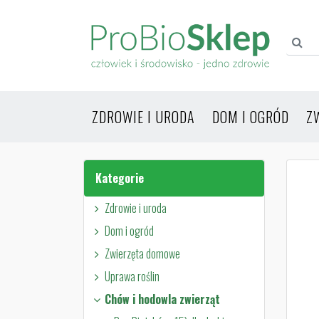
ZDROWIE I URODA
DOM I OGRÓD
Z
Kategorie
Zdrowie i uroda
Dom i ogród
Zwierzęta domowe
Uprawa roślin
Chów i hodowla zwierząt