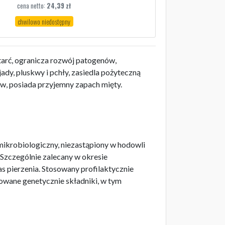
cena netto:
24,39
zł
chwilowo niedostępny
otarć, ogranicza rozwój patogenów,
ady, pluskwy i pchły, zasiedla pożyteczną
ów, posiada przyjemny zapach mięty.
t mikrobiologiczny, niezastąpiony w hodowli
zczególnie zalecany w okresie
pierzenia. Stosowany profilaktycznie
owane genetycznie składniki, w tym