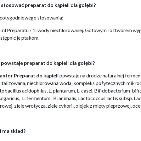
 stosować preparat do kąpieli dla gołębi?
cotygodniowego stosowania:
 ml Preparatu / 1l wody niechlorowanej. Gotowym roztworem wypeł
stępnić je ptakom.
 powstaje preparat do kąpieli dla gołębi?
antor Preparat do kąpieli
powstaje na drodze naturalnej fermen
italizowana, niechlorowana woda, kompleks pożytecznych mikro
tobacillus acidophilus, L. plantarum, L. casei. Bifidobacterium bi
bulgaricus, L. fermentum , B. animalis, Lactococcus lactis subsp. Lac
rowej, ziele wrotycza, ziele cykorii, olejek z mięty pieprzowej, oce
i ma skład?